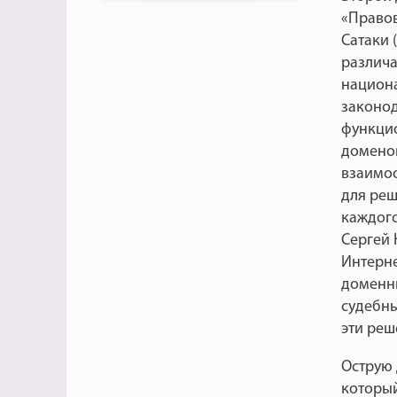
«Правов
Сатаки 
различа
национа
законод
функцио
доменов
взаимоо
для реш
каждого
Сергей 
Интерне
доменны
судебны
эти реш
Острую 
который