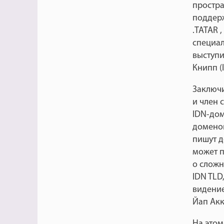
простра
поддерж
.TATAR 
специал
выступи
Книпп (
Заключи
и член 
IDN-дом
доменов
пишут д
может п
о сложн
IDN TLD
видение
Йап Акк
На этом