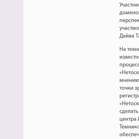
Участни
доменов
перспек
участво
Дайва Та
На техн
известн
процесс
«Нетоск
мнению
точки з
регистр
«Нетоск
сделать
центра 
Темнико
обеспе