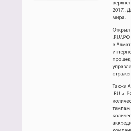
верхнег
2017). 
мира.
Открыл
.RU/.РФ
в Алмат
интерне
прошедш
управле
отражен
Также А
.RU и .
количест
темпам 
количес
аккреди
компани