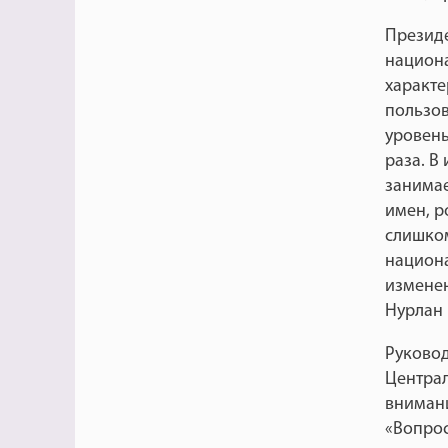
Президе
национ
характе
пользов
уровень
раза. В
занимае
имен, р
слишко
национа
изменен
Нурлан 
Руковод
Центра
внимани
«Вопрос