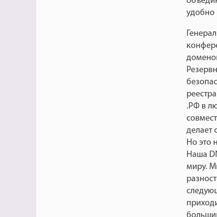
объедин
удобно 
Генерал
конфер
доменов
Резервн
безопас
реестра
.РФ в л
совмест
делает 
Но это 
Наша DN
миру. М
разност
следующ
приходи
большин