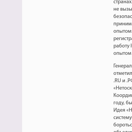
странах
не вызы
безопас
принима
опытом»
регистр
работу 
опытом 
Генерал
отметил
.RU и .
«Нетоск
Координ
году, б
Идея «Н
систему
боротьс