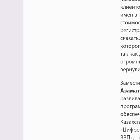
клиенто
имен в 
стоимос
регистр
сказать
которог
так как
огромны
вернули
Замести
Азамат
развива
програм
обеспеч
Казахст
«Цифров
ВВП», - 