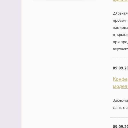
23 сент
провел 
национа
открыта
при про
верхнег
09.09.2
Конфе
модел
Заключи
связь с 
09.09.2