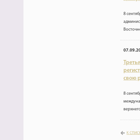
8 сентя
админис
Восточн
07.09.2
Треть
регис
свою 
8 сентяб
междуна
верхнег
К СПИС