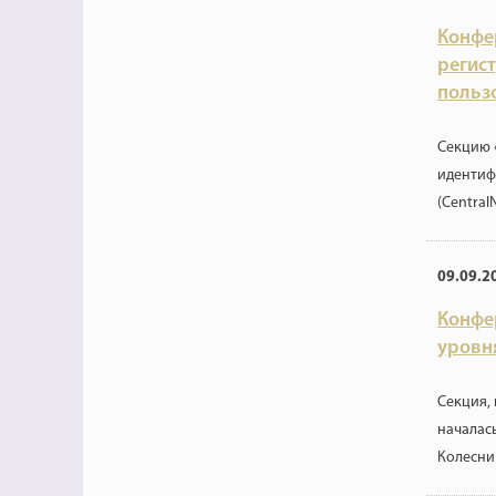
Конфе
регис
польз
Секцию 
идентиф
(CentralN
09.09.2
Конфе
уровн
Секция,
началас
Колесни