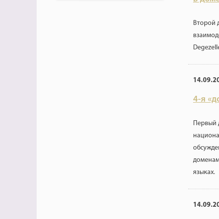
Второй 
взаимод
Degezell
14.09.2
4-я «
Первый 
национа
обсужде
доменам
языках.
14.09.2