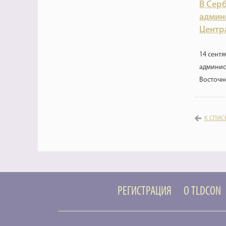
В Сер
админ
Центр
14 сентя
админис
Восточн
К СПИС
РЕГИСТРАЦИЯ
О TLDCON